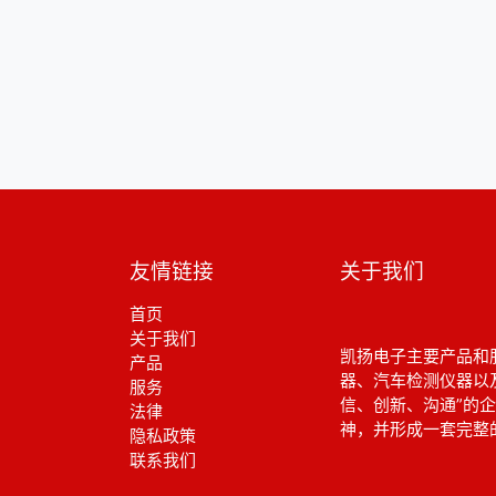
友情链接
关于我们
首页
关于我们
凯扬电子主要产品和
产品
器、汽车检测仪器以
服务
信、创新、沟通”的
法律
神，并形成一套完整
‎隐私政策‎
联系我们