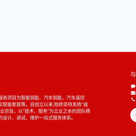
与
服务项目为智能钥匙、汽车钥匙、汽车遥控
及智能家居等。自创立以来,始终坚持发扬“诚
企业宗旨，以“技术、服务”为立业之本的团队精
的设计、调试、维护一站式服务体系。